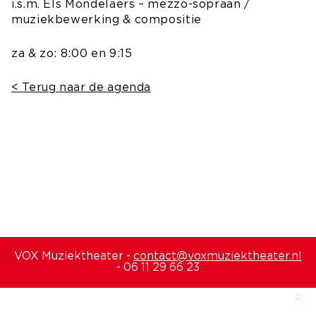
i.s.m. Els Mondelaers – mezzo-sopraan /
muziekbewerking & compositie
za & zo: 8:00 en 9:15
< Terug naar de agenda
VOX Muziektheater -
contact@voxmuziektheater.nl
- 06 11 29 66 23